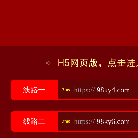
https://
98ky4.com
线路一
3ms
https://
98ky6.com
线路二
2ms